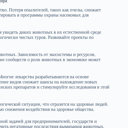
мира
тво. Потеря опылителей, таких как пчелы, снижает
тировать в программы охраны насекомых для
я увидеть диких животных в их естественной среде
огически чистых туров. Развивайте проекты по
вотных. Зависимость от экосистемы и ресурсов,
ение сообществ о роли животных в экономике может
Многие лекарства разрабатываются на основе
вение видов снижает шансы на нахождение новых
нских препаратов и стимулируйте исследования в этой
гической ситуации, что отразится на здоровьи людей.
ю снижения воздействия на здоровье общества.
ой задачей для предпринимателей, государств и
чить негативные последствия вымирания животных.