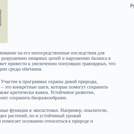
Р
нимание на его непосредственные последствия для
к разрушению пищевых цепей и нарушению баланса в
ет привести к увеличению популяции травоядных, что
цию среды обитания.
 Участие в программах охраны дикой природы,
 – это конкретные шаги, которые помогут сохранить
акже критически важна. Устойчивое развитие,
олит сохранить биоразнообразие.
ные функции в экосистемах. Например, опылители,
ущих растений, но и устойчивый урожай
 помогает осознанно относиться к природе и