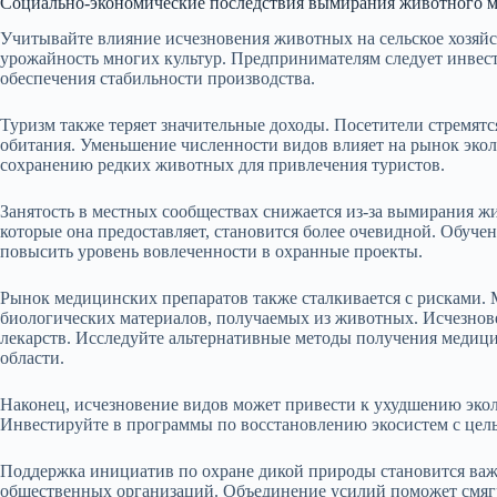
Социально-экономические последствия вымирания животного 
Учитывайте влияние исчезновения животных на сельское хозяйс
урожайность многих культур. Предпринимателям следует инвес
обеспечения стабильности производства.
Туризм также теряет значительные доходы. Посетители стремятс
обитания. Уменьшение численности видов влияет на рынок экол
сохранению редких животных для привлечения туристов.
Занятость в местных сообществах снижается из-за вымирания жи
которые она предоставляет, становится более очевидной. Обуч
повысить уровень вовлеченности в охранные проекты.
Рынок медицинских препаратов также сталкивается с рисками. 
биологических материалов, получаемых из животных. Исчезно
лекарств. Исследуйте альтернативные методы получения медици
области.
Наконец, исчезновение видов может привести к ухудшению эколо
Инвестируйте в программы по восстановлению экосистем с цель
Поддержка инициатив по охране дикой природы становится важн
общественных организаций. Объединение усилий поможет смяг