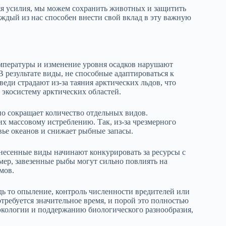
яя усилия, мы можем сохранить животных и защитить
ждый из нас способен внести свой вклад в эту важную
емпературы и изменение уровня осадков нарушают
результате виды, не способные адаптироваться к
еди страдают из-за таяния арктических льдов, что
ю экосистему арктических областей.
но сокращает количество отдельных видов.
 массовому истреблению. Так, из-за чрезмерного
вье океанов и снижает рыбные запасы.
несенные виды начинают конкурировать за ресурсы с
ер, завезенные рыбы могут сильно повлиять на
мов.
дь то опыление, контроль численности вредителей или
ребуется значительное время, и порой это полностью
экологии и поддержанию биологического разнообразия,