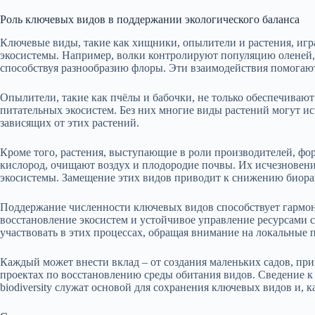
Роль ключевых видов в поддержании экологического баланса
Ключевые виды, такие как хищники, опылители и растения, иг
экосистемы. Например, волки контролируют популяцию оленей, 
способствуя разнообразию флоры. Эти взаимодействия помогают
Опылители, такие как пчёлы и бабочки, не только обеспечиваю
питательных экосистем. Без них многие виды растений могут ис
зависящих от этих растений.
Кроме того, растения, выступающие в роли производителей, ф
кислород, очищают воздух и плодородие почвы. Их исчезновен
экосистемы. Замещение этих видов приводит к снижению биора
Поддержание численности ключевых видов способствует гармон
восстановление экосистем и устойчивое управление ресурсами
участвовать в этих процессах, обращая внимание на локальные
Каждый может внести вклад – от создания маленьких садов, пр
проектах по восстановлению среды обитания видов. Сведение к
biodiversity служат основой для сохранения ключевых видов и, к