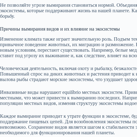
Не позволяйте угрозе вымирания становиться нормой. Объедин
экосистемы, которые поддерживают жизнь на нашей планете. Ка
борьбу.
Причины вымирания видов и их влияние на экосистемы
Изменение климата также играет значительную роль. Подъем т
привычное поведение животных, их миграцию и размножение. В 
новым условиям, перестают существовать. Например, белые медв
ставит под угрозу их выживание и, как следствие, влияет на вс
Человеческая деятельность, включая охоту и рыбалку, безжалост
Повышенный спрос на диких животных и растения приводит к их
вылова рыбы страдают морские экосистемы, что ухудшает здоро
Инвазивные виды нарушают equilíbrio местных экосистем. Прив
местными, что может привести к вымиранию последних. Наприм
популяции местных видов, изменяя структуру экосистемы водое
Каждое вымирание приводит к утрате функции в экосистеме, бу
поддержание пищевых цепей. Для возобновления экосистемы пот
невозможно. Сохранение видов является шагом к стабильности 
необходимого для функционирования нашей планеты.