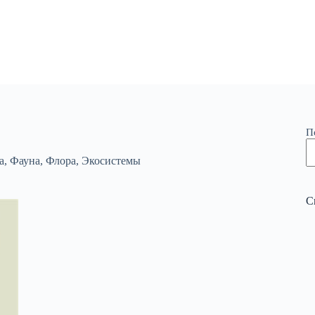
П
а
,
Фауна
,
Флора
,
Экосистемы
С