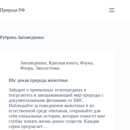
Перейти
к
Природа РФ
сути
Рубрика
Заповедники
Заповедники
,
Красная книга
,
Фауна
,
Флора
,
Экосистемы
Bbc дикая природа животные
Забудьте о привычных телепередачах и
погрузитесь в завораживающий мир природы с
документальными фильмами от BBC.
Наблюдайте за поведением животных в их
естественной среде обитания, открывайте для
себя уникальные истории, которые помогут вам
глубже понять жизнь диких существ. Каждая
серия предлагает…