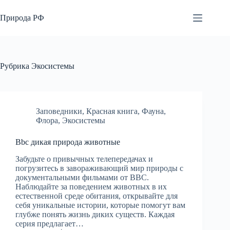
Перейти
к
Природа РФ
сути
Рубрика
Экосистемы
Заповедники
,
Красная книга
,
Фауна
,
Флора
,
Экосистемы
Bbc дикая природа животные
Забудьте о привычных телепередачах и
погрузитесь в завораживающий мир природы с
документальными фильмами от BBC.
Наблюдайте за поведением животных в их
естественной среде обитания, открывайте для
себя уникальные истории, которые помогут вам
глубже понять жизнь диких существ. Каждая
серия предлагает…